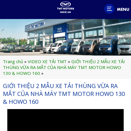
MENU
Trang chủ
»
VIDEO XE TẢI TMT
»
GIỚI THIỆU 2 MẪU XE TẢI
THÙNG VỪA RA MẮT CỦA NHÀ MÁY TMT MOTOR HOWO
130 & HOWO 160
»
GIỚI THIỆU 2 MẪU XE TẢI THÙNG VỪA RA
MẮT CỦA NHÀ MÁY TMT MOTOR HOWO 130
& HOWO 160