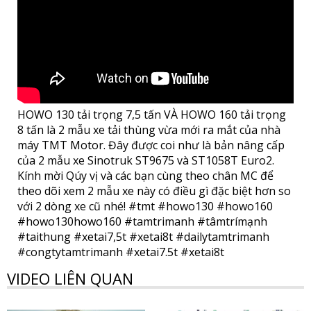
HOWO 130 tải trọng 7,5 tấn VÀ HOWO 160 tải trọng
8 tấn là 2 mẫu xe tải thùng vừa mới ra mắt của nhà
máy TMT Motor. Đây được coi như là bản nâng cấp
của 2 mẫu xe Sinotruk ST9675 và ST1058T Euro2.
Kính mời Qúy vị và các bạn cùng theo chân MC để
theo dõi xem 2 mẫu xe này có điều gì đặc biệt hơn so
với 2 dòng xe cũ nhé! #tmt #howo130 #howo160
#howo130howo160 #tamtrimanh #tâmtrímạnh
#taithung #xetai7,5t #xetai8t #dailytamtrimanh
#congtytamtrimanh #xetai7.5t #xetai8t
VIDEO LIÊN QUAN