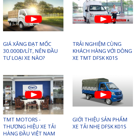
GIÁ XĂNG ĐẠT MỐC
TRẢI NGHIỆM CÙNG
30.000Đ/LÍT, NÊN ĐẦU
KHÁCH HÀNG VỚI DÒNG
TƯ LOẠI XE NÀO?
XE TMT DFSK K01S
TMT MOTORS -
GIỚI THIỆU SẢN PHẨM
THƯƠNG HIỆU XE TẢI
XE TẢI NHẸ DFSK K01S
HÀNG ĐẦU VIỆT NAM