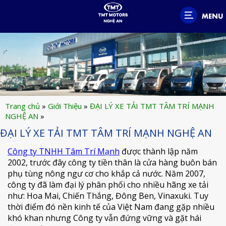
MENU
Trang chủ
»
Giới Thiệu
»
ĐẠI LÝ XE TẢI TMT TÂM TRÍ MẠNH
NGHỆ AN
»
ĐẠI LÝ XE TẢI TMT TÂM TRÍ MẠNH NGHỆ AN
Công ty TNHH Tâm Trí Mạnh
được thành lập năm
2002, trước đây công ty tiền thân là cửa hàng buôn bán
phụ tùng nông ngư cơ cho khắp cả nước. Năm 2007,
công ty đã làm đại lý phân phối cho nhiều hãng xe tải
như: Hoa Mai, Chiến Thắng, Đông Ben, Vinaxuki. Tuy
thời điểm đó nền kinh tế của Việt Nam đang gặp nhiều
khó khan nhưng Công ty vẫn đứng vững và gặt hái