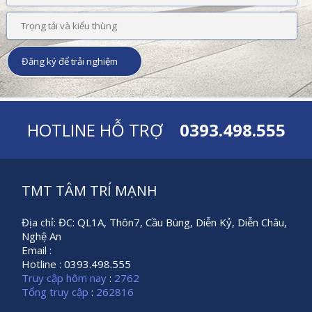
HOTLINE HỖ TRỢ
0393.498.555
TMT TÂM TRÍ MẠNH
Địa chỉ: ĐC: QL1A, Thôn7, Cầu Bùng, Diễn Kỷ, Diễn Châu,
Nghệ An
Email :
Hotline : 0393.498.555
Truy cập hôm nay
:
2762
Tổng truy cập
:
262816