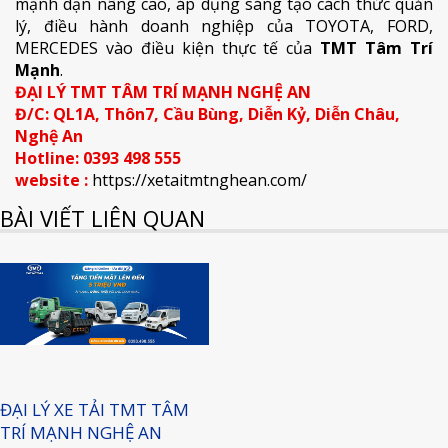
mạnh dạn nâng cao, áp dụng sáng tạo cách thức quản
lý, điều hành doanh nghiệp của TOYOTA, FORD,
MERCEDES vào điều kiện thực tế của
TMT Tâm Trí
Mạnh
.
ĐẠI LÝ TMT TÂM TRÍ MẠNH NGHỆ AN
Đ/C: QL1A, Thôn7, Cầu Bùng, Diễn Kỷ, Diễn Châu,
Nghệ An
Hotline: 0393 498 555
website :
https://xetaitmtnghean.com/
BÀI VIẾT LIÊN QUAN
ĐẠI LÝ XE TẢI TMT TÂM
TRÍ MẠNH NGHỆ AN