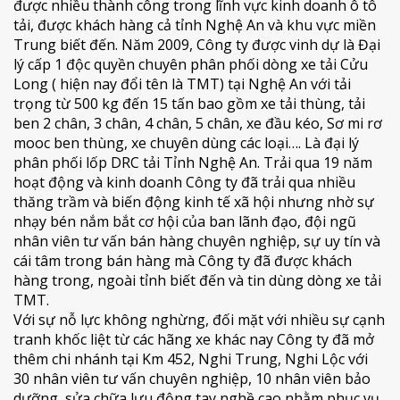
được nhiều thành công trong lĩnh vực kinh doanh ô tô
tải, được khách hàng cả tỉnh Nghệ An và khu vực miền
Trung biết đến. Năm 2009, Công ty được vinh dự là Đại
lý cấp 1 độc quyền chuyên phân phối dòng xe tải Cửu
Long ( hiện nay đổi tên là TMT) tại Nghệ An với tải
trọng từ 500 kg đến 15 tấn bao gồm xe tải thùng, tải
ben 2 chân, 3 chân, 4 chân, 5 chân, xe đầu kéo, Sơ mi rơ
mooc ben thùng, xe chuyên dùng các loại…. Là đại lý
phân phối lốp DRC tải Tỉnh Nghệ An. Trải qua 19 năm
hoạt động và kinh doanh Công ty đã trải qua nhiều
thăng trầm và biến động kinh tế xã hội nhưng nhờ sự
nhạy bén nắm bắt cơ hội của ban lãnh đạo, đội ngũ
nhân viên tư vấn bán hàng chuyên nghiệp, sự uy tín và
cái tâm trong bán hàng mà Công ty đã được khách
hàng trong, ngoài tỉnh biết đến và tin dùng dòng xe tải
TMT.
Với sự nỗ lực không nghừng, đối mặt với nhiều sự cạnh
tranh khốc liệt từ các hãng xe khác nay Công ty đã mở
thêm chi nhánh tại Km 452, Nghi Trung, Nghi Lộc với
30 nhân viên tư vấn chuyên nghiệp, 10 nhân viên bảo
dưỡng, sửa chữa lưu động tay nghề cao nhằm phục vụ