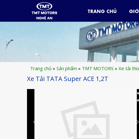
TRANG CHỦ
GIỚ
Trang chủ
»
Sản phẩm
»
TMT MOTORS
»
Xe tải th
Xe Tải TATA Super ACE 1,2T