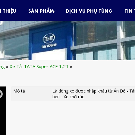
I THIỆU
SẢN PHẨM
DỊCH VỤ PHỤ TÙNG
TIN
ùng
»
Xe Tải TATA Super ACE 1,2T
»
Mô tả
Là dòng xe được nhập khẩu từ Ấn Độ - Tải
ben - Xe chở rác