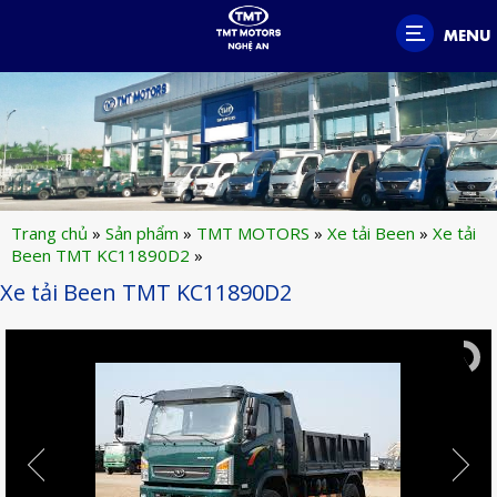
MENU
Trang chủ
»
Sản phẩm
»
TMT MOTORS
»
Xe tải Been
»
Xe tải
Been TMT KC11890D2
»
Xe tải Been TMT KC11890D2